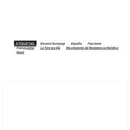
ETIQUETAS
Devenir Europeo
España
Fascismo
Franquismo
La Tercera Vía
Movimiento de Resistencia Nórdico
Nazis