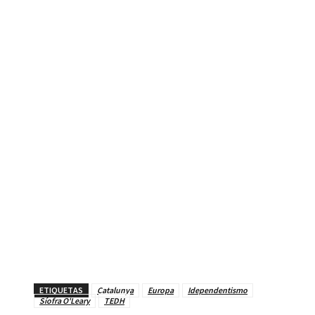
ETIQUETAS
Catalunya
Europa
Idependentismo
Síofra O'Leary
TEDH