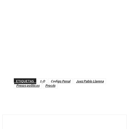
ETIQUETAS
1-O
Codigo Penal
Juez Pablo Llarena
Presos políticos
Procés