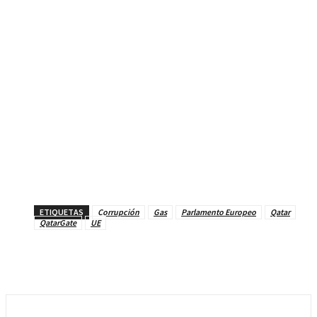
ETIQUETAS
Corrupción
Gas
Parlamento Europeo
Qatar
QatarGate
UE