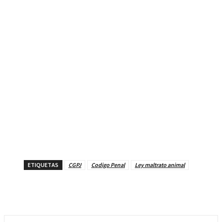
ETIQUETAS
CGPJ
Codigo Penal
Ley maltrato animal