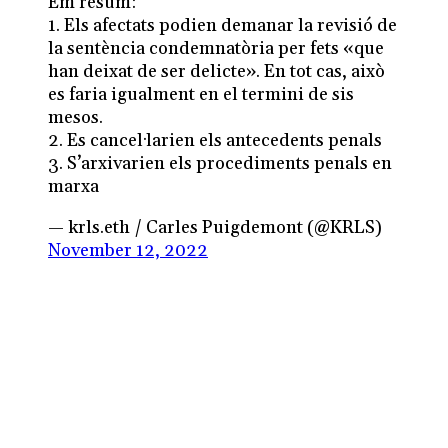
Em resum:
1. Els afectats podien demanar la revisió de
la sentència condemnatòria per fets «que
han deixat de ser delicte». En tot cas, això
es faria igualment en el termini de sis
mesos.
2. Es cancel·larien els antecedents penals
3. S’arxivarien els procediments penals en
marxa
— krls.eth / Carles Puigdemont (@KRLS)
November 12, 2022