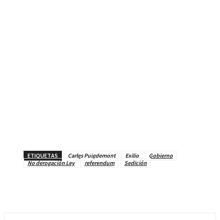
ETIQUETAS
Carles Puigdemont
Exilio
Gobierno
No derogación Ley
referendum
Sedición