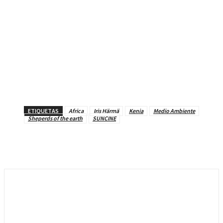
ETIQUETAS
Africa
Iris Härmä
Kenia
Medio Ambiente
Sheperds of the earth
SUNCINE