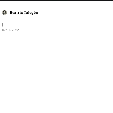
Beatriz Talegón
|
07/11/2022