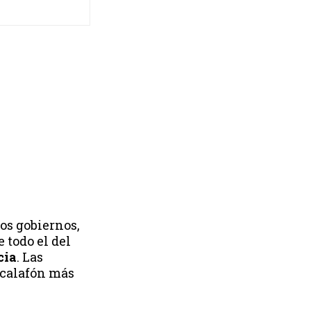
os gobiernos,
 todo el del
cia
. Las
escalafón más