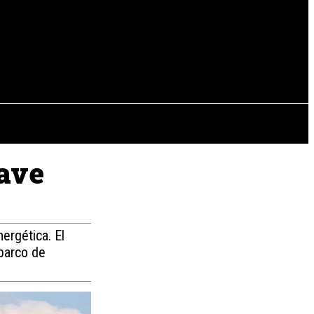
EVISTAS
OTRAS SECCIONES
uave
ergética. El
barco de