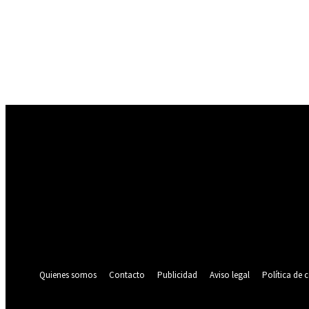
Registrarse
¡Bienvenido! Ingresa en tu cuenta
tu nombre de usuario
tu contraseña
¿Olvidaste tu contraseña? consigue ayuda
Política de privacidad
Recuperación de contraseña
Recupera tu contraseña
tu correo electrónico
Se te ha enviado una contraseña por correo electrónico.
Quienes somos
Contacto
Publicidad
Aviso legal
Política de 