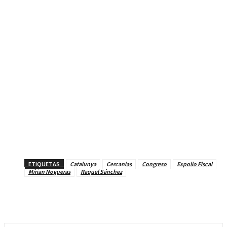
ETIQUETAS
Catalunya
Cercanias
Congreso
Expolio Fiscal
Mírian Nogueras
Raquel Sánchez