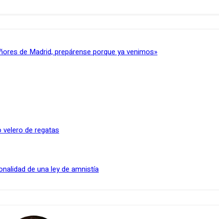
ñores de Madrid, prepárense porque ya venimos»
 velero de regatas
onalidad de una ley de amnistía