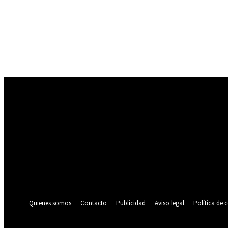
Registrarse
¡Bienvenido! Ingresa en tu cuenta
tu nombre de usuario
tu contraseña
¿Olvidaste tu contraseña? consigue ayuda
Política de privacidad
Recuperación de contraseña
Recupera tu contraseña
tu correo electrónico
Se te ha enviado una contraseña por correo electrónico.
Quienes somos
Contacto
Publicidad
Aviso legal
Política de 