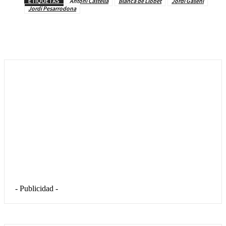
ETIQUETAS
Antoni Castellà
Blanca de Llobet
Jordi Gaseni
Jordi Pesarrodona
- Publicidad -