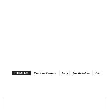
ETIQUETAS
Comisión Europea
Taxis
The Guardian
Uber