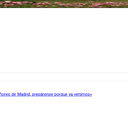
ñores de Madrid, prepárense porque ya venimos»