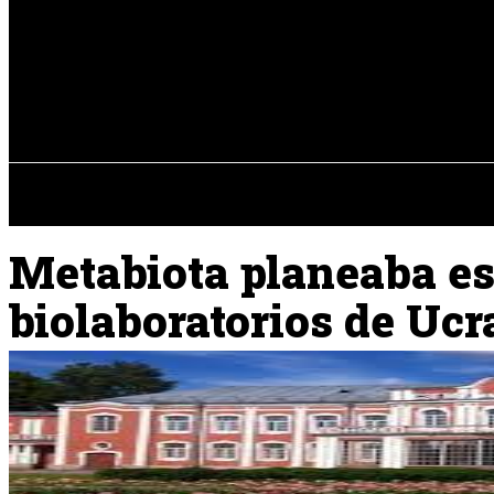
Registrarse / Unirse
viernes, 07 de ag
PENÍNSULA IBÉRICA
Metabiota planeaba est
biolaboratorios de Uc