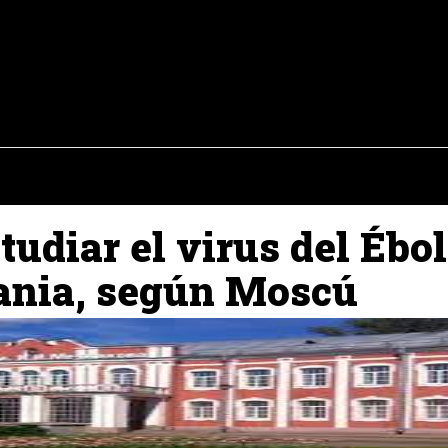
osto del 2026
OPINIÓN
INTERNACIONAL
REPORTAJES
ENTR
udiar el virus del Ébo
rania, según Moscú