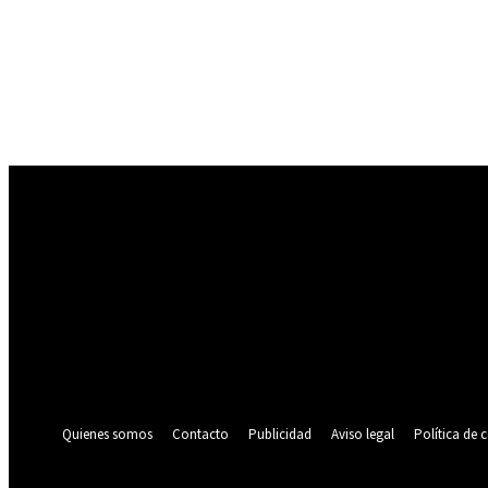
Registrarse
¡Bienvenido! Ingresa en tu cuenta
tu nombre de usuario
tu contraseña
¿Olvidaste tu contraseña? consigue ayuda
Política de privacidad
Recuperación de contraseña
Recupera tu contraseña
tu correo electrónico
Se te ha enviado una contraseña por correo electrónico.
Quienes somos
Contacto
Publicidad
Aviso legal
Política de 