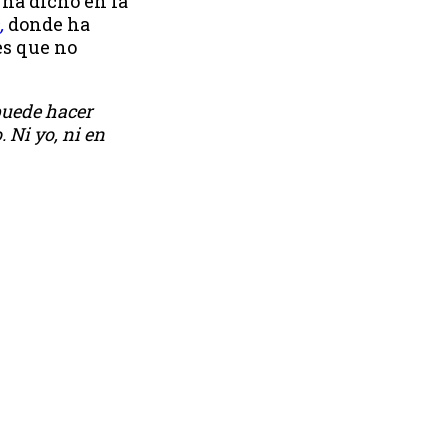
 ha dicho en la
,
donde ha
es que no
puede hacer
 Ni yo, ni en