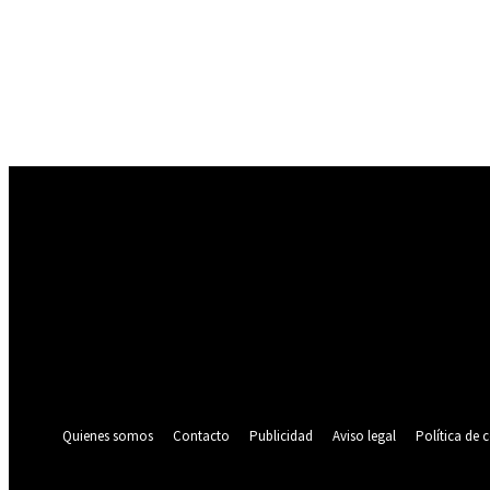
Registrarse
¡Bienvenido! Ingresa en tu cuenta
tu nombre de usuario
tu contraseña
¿Olvidaste tu contraseña? consigue ayuda
Política de privacidad
Recuperación de contraseña
Recupera tu contraseña
tu correo electrónico
Se te ha enviado una contraseña por correo electrónico.
Quienes somos
Contacto
Publicidad
Aviso legal
Política de 