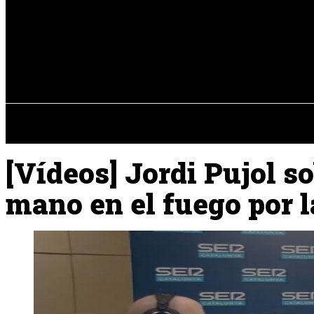
Registrarse / Unirse
viernes, 07 de ag
PENÍNSULA IBÉRICA
[Vídeos] Jordi Pujol s
mano en el fuego por 