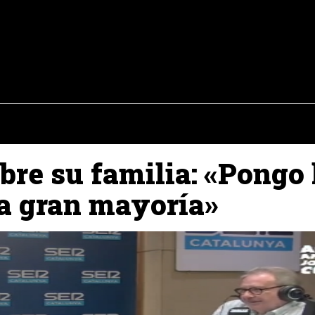
osto del 2026
OPINIÓN
INTERNACIONAL
REPORTAJES
ENTR
obre su familia: «Pongo 
la gran mayoría»