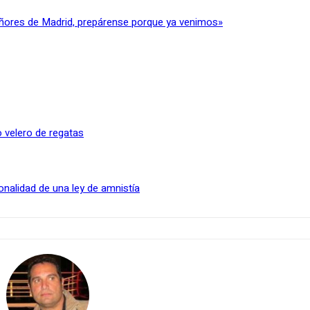
ñores de Madrid, prepárense porque ya venimos»
 velero de regatas
onalidad de una ley de amnistía