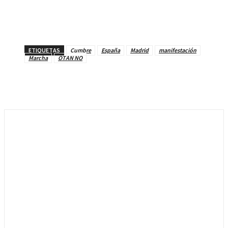
ETIQUETAS
Cumbre
España
Madrid
manifestación
Marcha
OTAN NO