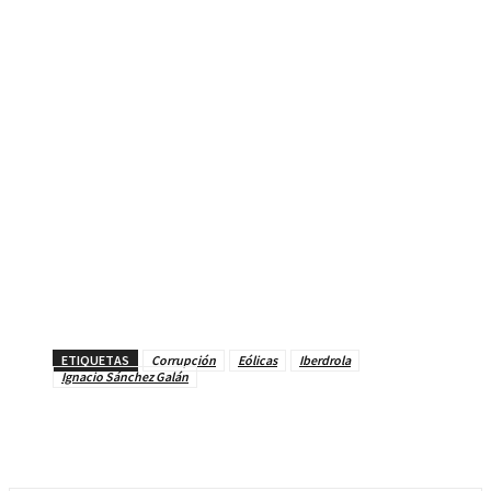
ETIQUETAS
Corrupción
Eólicas
Iberdrola
Ignacio Sánchez Galán