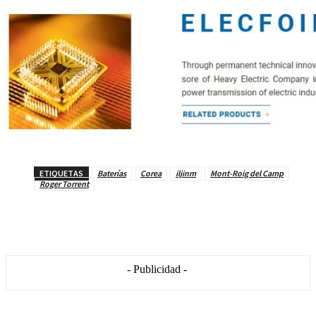
ETIQUETAS
Baterías
Corea
iljinm
Mont-Roig del Camp
Roger Torrent
- Publicidad -