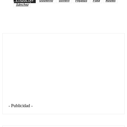
ETIQUETAS
Gobierno
Govern
Pegasus
Plaja
Robles
Sánchez
- Publicidad -