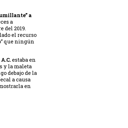
umillante” a
ces a
e del 2019.
lado el recurso
oso” que ningún
 A.C.
estaba en
s y la maleta
lgo debajo de la
fecal a causa
 mostrarla en