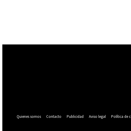
Registrarse
¡Bienvenido! Ingresa en tu cuenta
tu nombre de usuario
tu contraseña
¿Olvidaste tu contraseña? consigue ayuda
Política de privacidad
Recuperación de contraseña
Recupera tu contraseña
tu correo electrónico
Se te ha enviado una contraseña por correo electrónico.
Quienes somos
Contacto
Publicidad
Aviso legal
Política de 