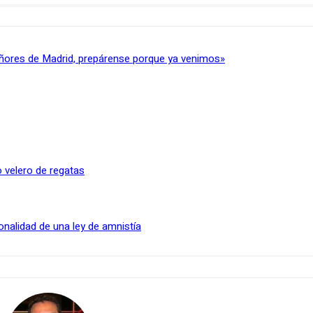
ñores de Madrid, prepárense porque ya venimos»
 velero de regatas
onalidad de una ley de amnistía