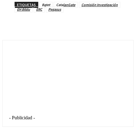
ETIQUETAS
Batet
CatalanGate
Comisión Investigación
EH Bildu
ERC
Pegasus
- Publicidad -