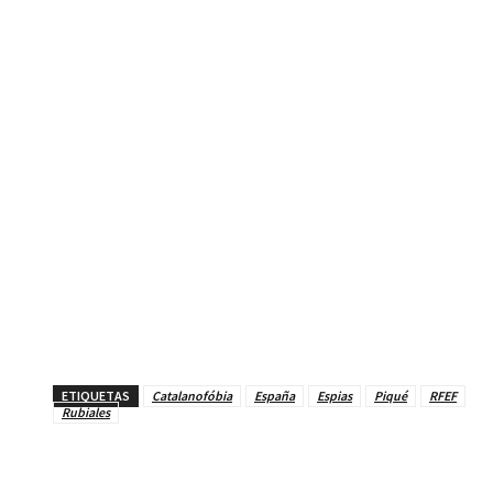
ETIQUETAS
Catalanofóbia
España
Espias
Piqué
RFEF
Rubiales