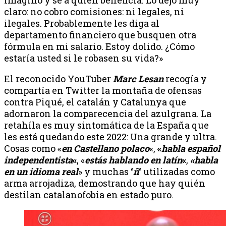
claro: no cobro comisiones: ni legales, ni
ilegales. Probablemente les diga al
departamento financiero que busquen otra
fórmula en mi salario. Estoy dolido. ¿Cómo
estaría usted si le robasen su vida?»
El reconocido YouTuber
Marc Lesan
recogía y
compartía en Twitter la montaña de ofensas
contra Piqué, el catalán y Catalunya que
adornaron la comparecencia del azulgrana. La
retahíla es muy sintomática de la España que
les está quedando este 2022: Una grande y ultra.
Cosas como «
en Castellano polaco
«,
«
habla español
independentista
«
, «
estás hablando en latín
«
,
«habla
en un idioma real
» y muchas
‘
ñ
‘
utilizadas como
arma arrojadiza, demostrando que hay quién
destilan catalanofobia en estado puro.