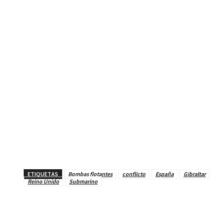
ETIQUETAS
Bombas flotantes
conflicto
España
Gibraltar
Reino Unido
Submarino