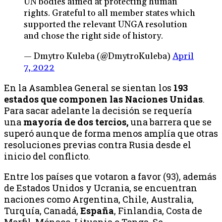
UN bodies aimed at protecting human
rights. Grateful to all member states which
supported the relevant UNGA resolution
and chose the right side of history.
— Dmytro Kuleba (@DmytroKuleba)
April
7, 2022
En la Asamblea General se sientan los
193
estados que componen las Naciones Unidas
.
Para sacar adelante la decisión se requería
una
mayoría de dos tercios,
una barrera que se
superó aunque de forma menos amplía que otras
resoluciones previas contra Rusia desde el
inicio del conflicto.
Entre los países que votaron a favor (93), además
de Estados Unidos y Ucrania, se encuentran
naciones como Argentina, Chile, Australia,
Turquía, Canadá,
España
, Finlandia, Costa de
Marfil, Mónaco, Lituania o Tonga. Se