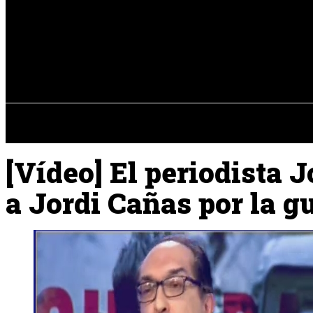
Registrarse / Unirse
viernes, 07 de ag
PENÍNSULA IBÉRICA
[Vídeo] El periodista J
a Jordi Cañas por la g