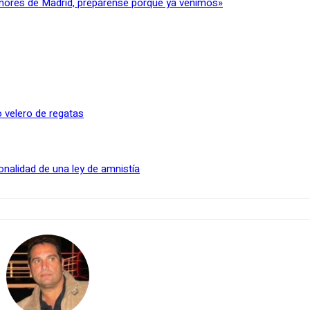
ñores de Madrid, prepárense porque ya venimos»
 velero de regatas
onalidad de una ley de amnistía