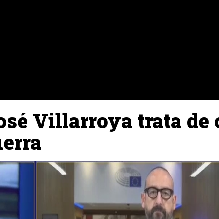
osto del 2026
OPINIÓN
INTERNACIONAL
REPORTAJES
ENTR
osé Villarroya trata de 
uerra