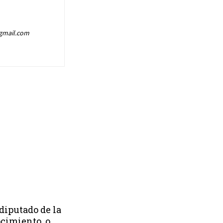
@gmail.com
odiputado de la
ocimiento, o