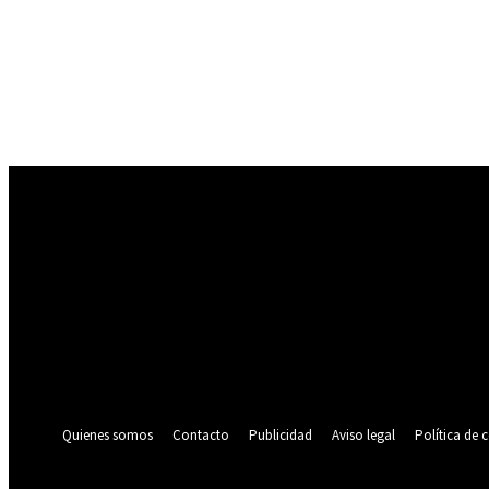
Registrarse
¡Bienvenido! Ingresa en tu cuenta
tu nombre de usuario
tu contraseña
¿Olvidaste tu contraseña? consigue ayuda
Política de privacidad
Recuperación de contraseña
Recupera tu contraseña
tu correo electrónico
Se te ha enviado una contraseña por correo electrónico.
Quienes somos
Contacto
Publicidad
Aviso legal
Política de 