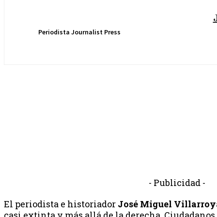
Periodista Journalist Press
- Publicidad -
El periodista e historiador
José Miguel Villarroy
casi extinta y más allá de la derecha, Ciudadanos,