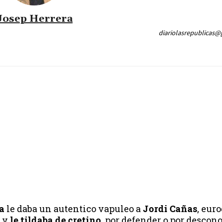
Josep Herrera
diariolasrepublicas
a
le daba un autentico vapuleo a
Jordi Cañas
, eur
 y
le tildaba de cretino,
por defender o por descon