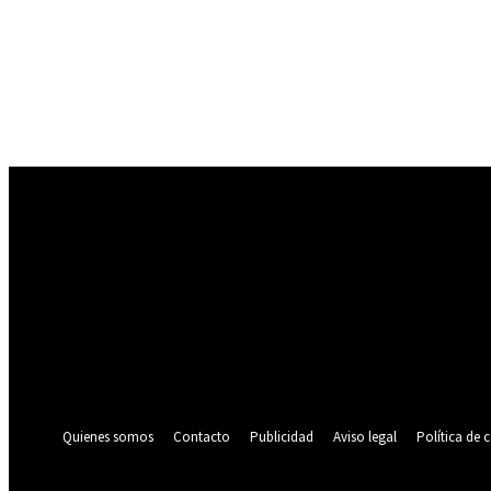
Registrarse
¡Bienvenido! Ingresa en tu cuenta
tu nombre de usuario
tu contraseña
¿Olvidaste tu contraseña? consigue ayuda
Política de privacidad
Recuperación de contraseña
Recupera tu contraseña
tu correo electrónico
Se te ha enviado una contraseña por correo electrónico.
Quienes somos
Contacto
Publicidad
Aviso legal
Política de 