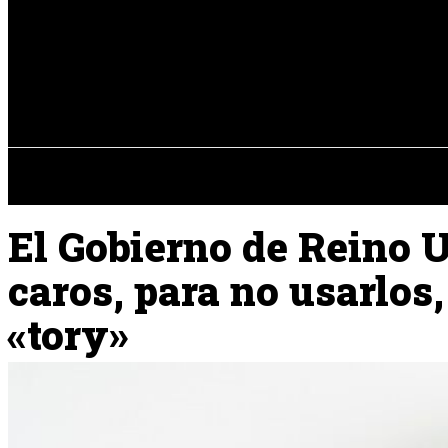
Registrarse / Unirse
jueves, 06 de ag
PENÍNSULA IBÉRICA
El Gobierno de Reino 
caros, para no usarlos
«tory»