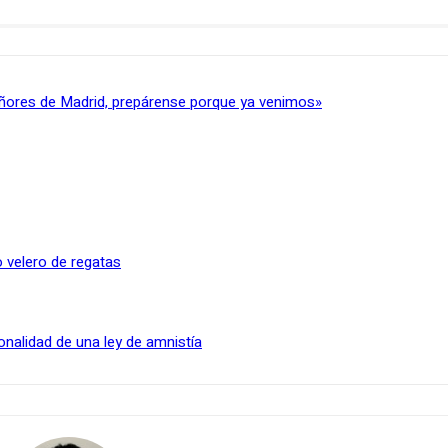
ñores de Madrid, prepárense porque ya venimos»
 velero de regatas
onalidad de una ley de amnistía