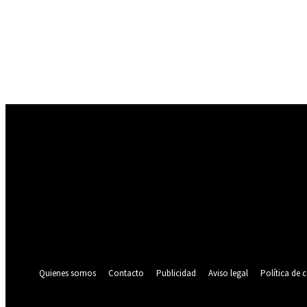
Registrarse
¡Bienvenido! Ingresa en tu cuenta
tu nombre de usuario
tu contraseña
¿Olvidaste tu contraseña? consigue ayuda
Política de privacidad
Recuperación de contraseña
Recupera tu contraseña
tu correo electrónico
Se te ha enviado una contraseña por correo electrónico.
Quienes somos
Contacto
Publicidad
Aviso legal
Política de 