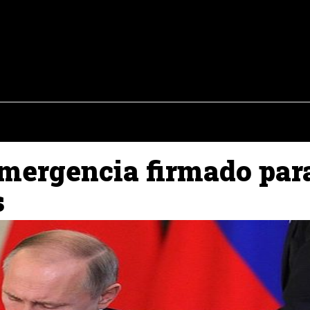
osto del 2026
OPINIÓN
INTERNACIONAL
REPORTAJES
ENTR
emergencia firmado par
s