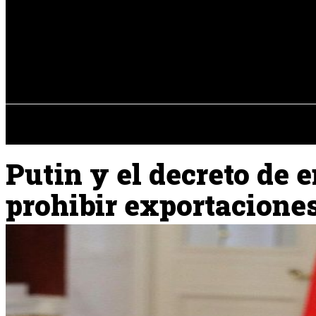
Registrarse / Unirse
jueves, 06 de ag
PENÍNSULA IBÉRICA
Putin y el decreto de 
prohibir exportacione