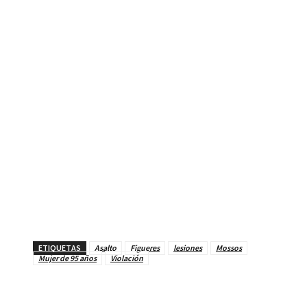
ETIQUETAS
Asalto
Figueres
lesiones
Mossos
Mujer de 95 años
Violación