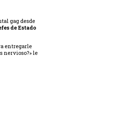
utal gag desde
efes de Estado
a entregarle
s nervioso?» le