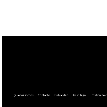
Registrarse
¡Bienvenido! Ingresa en tu cuenta
tu nombre de usuario
tu contraseña
¿Olvidaste tu contraseña? consigue ayuda
Política de privacidad
Recuperación de contraseña
Recupera tu contraseña
tu correo electrónico
Se te ha enviado una contraseña por correo electrónico.
Quienes somos
Contacto
Publicidad
Aviso legal
Política de 