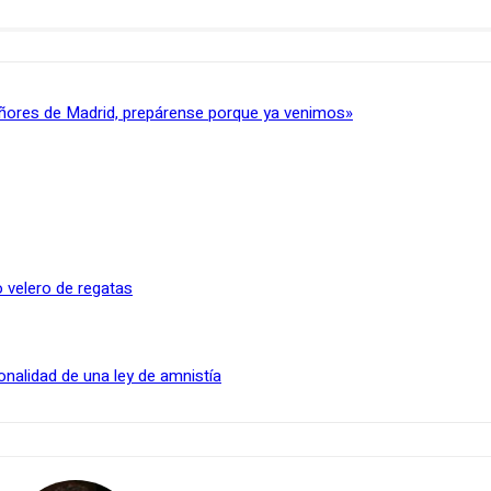
ñores de Madrid, prepárense porque ya venimos»
 velero de regatas
onalidad de una ley de amnistía