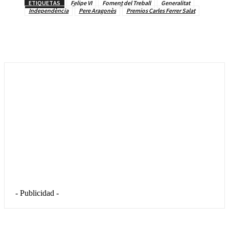
ETIQUETAS
Felipe VI
Foment del Treball
Generalitat
Independència
Pere Aragonès
Premios Carles Ferrer Salat
- Publicidad -