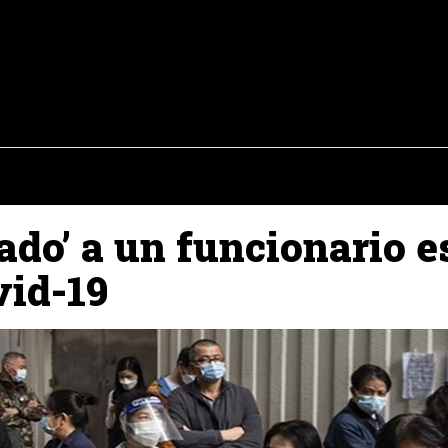
osto del 2026
OPINIÓN
INTERNACIONAL
REPORTAJES
ENTR
ado’ a un funcionario 
vid-19