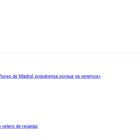
ñores de Madrid, prepárense porque ya venimos»
 velero de regatas