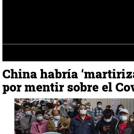
Registrarse / Unirse
viernes, 07 de ag
PENÍNSULA IBÉRICA
China habría ‘martiriz
por mentir sobre el Co