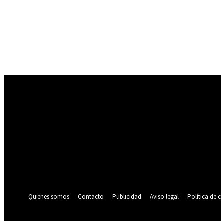
Registrarse
¡Bienvenido! Ingresa en tu cuenta
tu nombre de usuario
tu contraseña
¿Olvidaste tu contraseña? consigue ayuda
Política de privacidad
Recuperación de contraseña
Recupera tu contraseña
tu correo electrónico
Se te ha enviado una contraseña por correo electrónico.
Quienes somos
Contacto
Publicidad
Aviso legal
Política de 