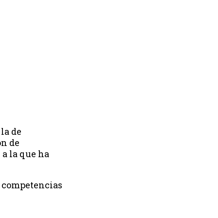
 la de
ón de
 a la que ha
ne competencias