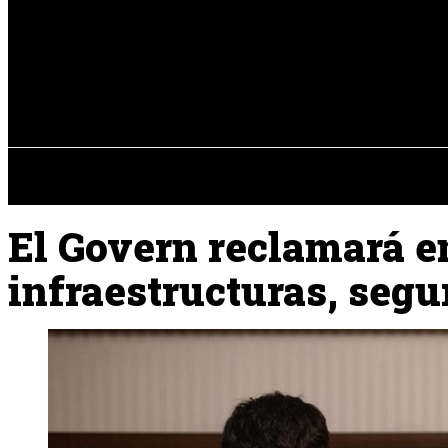
Registrarse / Unirse
viernes, 07 de ag
PENÍNSULA IBÉRICA
El Govern reclamará en
infraestructuras, segu