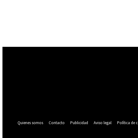
Registrarse
¡Bienvenido! Ingresa en tu cuenta
tu nombre de usuario
tu contraseña
¿Olvidaste tu contraseña? consigue ayuda
Política de privacidad
Recuperación de contraseña
Recupera tu contraseña
tu correo electrónico
Se te ha enviado una contraseña por correo electrónico.
Quienes somos
Contacto
Publicidad
Aviso legal
Política de 