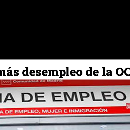
osto del 2026
OPINIÓN
INTERNACIONAL
REPORTAJES
ENTR
 más desempleo de la O