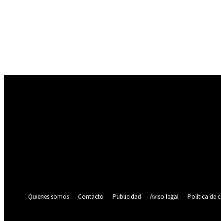
Registrarse
¡Bienvenido! Ingresa en tu cuenta
tu nombre de usuario
tu contraseña
¿Olvidaste tu contraseña? consigue ayuda
Política de privacidad
Recuperación de contraseña
Recupera tu contraseña
tu correo electrónico
Se te ha enviado una contraseña por correo electrónico.
Quienes somos
Contacto
Publicidad
Aviso legal
Política de 