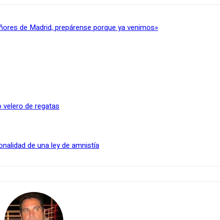
ñores de Madrid, prepárense porque ya venimos»
 velero de regatas
onalidad de una ley de amnistía