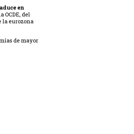
traduce en
la OCDE, del
e la eurozona
nomías de mayor