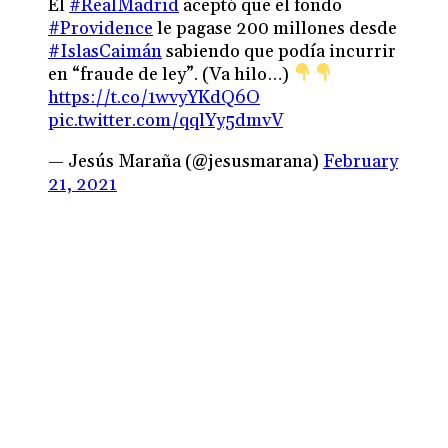
El
#RealMadrid
aceptó que el fondo
#Providence
le pagase 200 millones desde
#IslasCaimán
sabiendo que podía incurrir
en “fraude de ley”. (Va hilo…)
https://t.co/1wvyYKdQ6O
pic.twitter.com/qqlYy5dmvV
— Jesús Maraña (@jesusmarana)
February
21, 2021