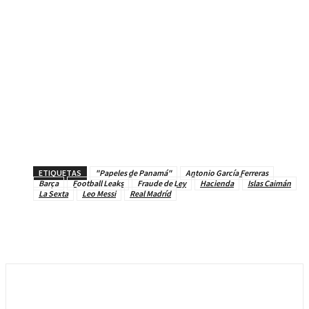
ETIQUETAS
"Papeles de Panamá"
Antonio García Ferreras
Barça
Football Leaks
Fraude de Ley
Hacienda
Islas Caimán
La Sexta
Leo Messi
Real Madríd