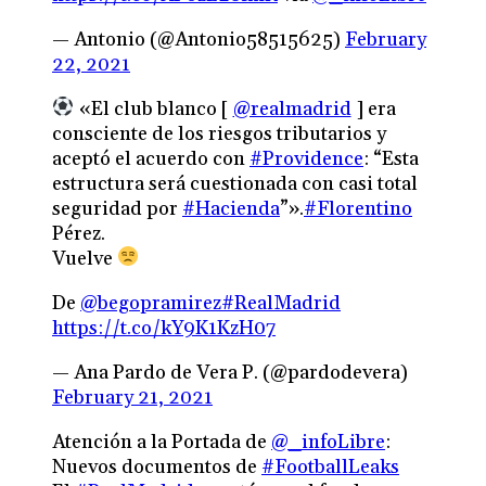
— Antonio (@Antonio58515625)
February
22, 2021
«El club blanco [
@realmadrid
⁩ ] era
consciente de los riesgos tributarios y
aceptó el acuerdo con
#Providence
: “Esta
estructura será cuestionada con casi total
seguridad por
#Hacienda
”».
#Florentino
Pérez.
Vuelve
De
@begopramirez
#RealMadrid
https://t.co/kY9K1KzH07
— Ana Pardo de Vera P. (@pardodevera)
February 21, 2021
Atención a la Portada de
@_infoLibre
:
Nuevos documentos de
#FootballLeaks