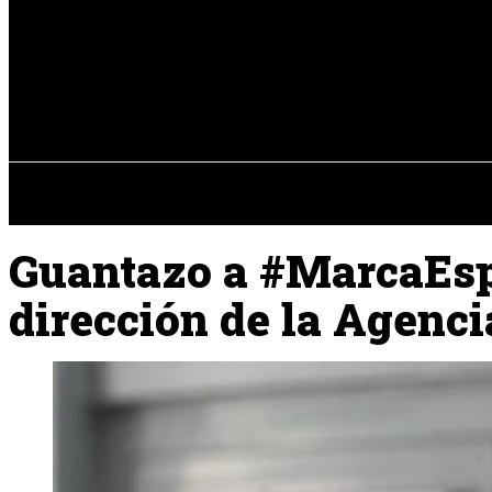
Registrarse / Unirse
viernes, 07 de ag
PENÍNSULA IBÉRICA
Guantazo a #MarcaEsp
dirección de la Agenc