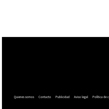
Registrarse
¡Bienvenido! Ingresa en tu cuenta
tu nombre de usuario
tu contraseña
¿Olvidaste tu contraseña? consigue ayuda
Política de privacidad
Recuperación de contraseña
Recupera tu contraseña
tu correo electrónico
Se te ha enviado una contraseña por correo electrónico.
Quienes somos
Contacto
Publicidad
Aviso legal
Política de 