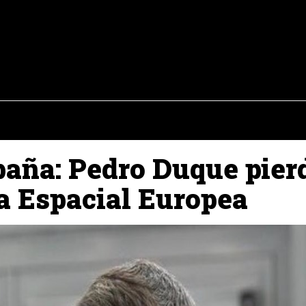
osto del 2026
OPINIÓN
INTERNACIONAL
REPORTAJES
ENTR
aña: Pedro Duque pierd
ia Espacial Europea