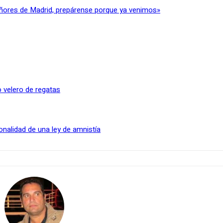
ñores de Madrid, prepárense porque ya venimos»
 velero de regatas
onalidad de una ley de amnistía