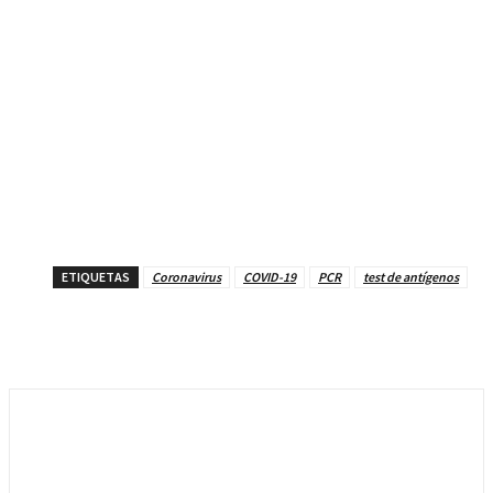
ETIQUETAS
Coronavirus
COVID-19
PCR
test de antígenos