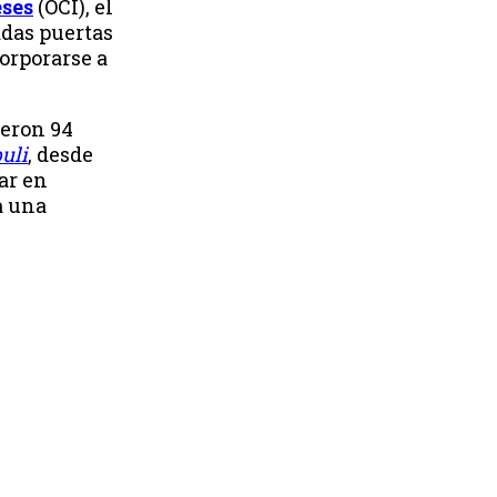
eses
(OCI), el
adas puertas
corporarse a
eron 94
uli
, desde
ar en
a una