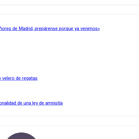
ñores de Madrid, prepárense porque ya venimos»
 velero de regatas
onalidad de una ley de amnistía