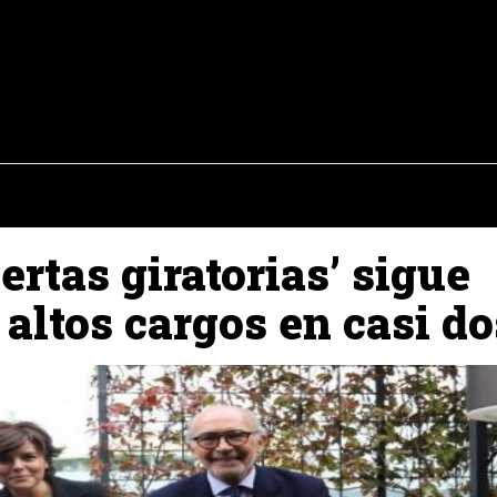
osto del 2026
OPINIÓN
INTERNACIONAL
REPORTAJES
ENTR
ertas giratorias’ sigue
 altos cargos en casi d