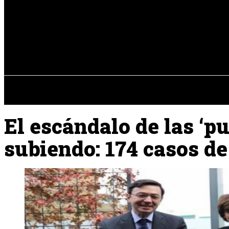
Registrarse / Unirse
sábado, 08 de ag
PENÍNSULA IBÉRICA
El escándalo de las ‘pu
subiendo: 174 casos de