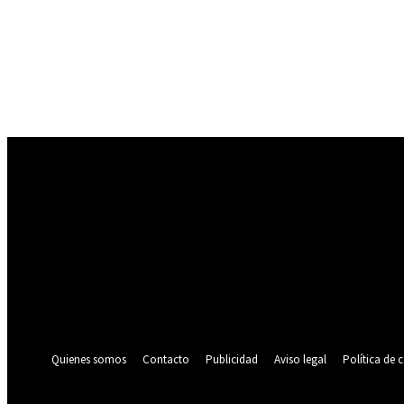
Registrarse
¡Bienvenido! Ingresa en tu cuenta
tu nombre de usuario
tu contraseña
¿Olvidaste tu contraseña? consigue ayuda
Política de privacidad
Recuperación de contraseña
Recupera tu contraseña
tu correo electrónico
Se te ha enviado una contraseña por correo electrónico.
Quienes somos
Contacto
Publicidad
Aviso legal
Política de 