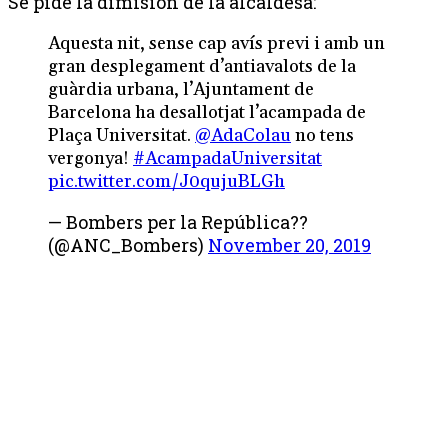
Se pide la dimisión de la alcaldesa:
Aquesta nit, sense cap avís previ i amb un
gran desplegament d’antiavalots de la
guàrdia urbana, l’Ajuntament de
Barcelona ha desallotjat l’acampada de
Plaça Universitat.
@AdaColau
no tens
vergonya!
#AcampadaUniversitat
pic.twitter.com/J0qujuBLGh
— Bombers per la República??
(@ANC_Bombers)
November 20, 2019