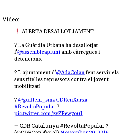
Vídeo:
ALERTA DESALLOTJAMENT
? La Guàrdia Urbana ha desallotjat
l'
@assembleapluni
amb càrregues i
detencions.
? L'ajuntament d'
@AdaColau
fent servir els
seus titelles repressors contra el jovent
mobilitzat!
?
@guillem_sm
#CDRenXarxa
#RevoltaPopular
?
pic.twitter.com/zvZPew7o0I
— CDR Catalunya #RevoltaPopular ?
(@CDRCatOficial)
November 20, 2019