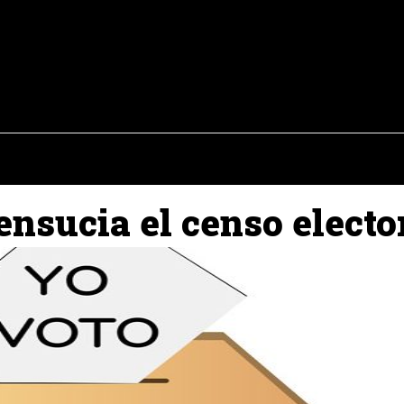
osto del 2026
OPINIÓN
INTERNACIONAL
REPORTAJES
ENTR
ensucia el censo electo