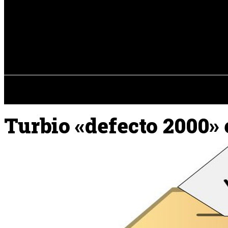
Registrarse / Unirse
sábado, 08 de ag
PENÍNSULA IBÉRICA
Turbio «defecto 2000» 