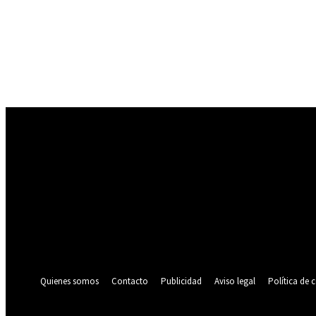
Registrarse
¡Bienvenido! Ingresa en tu cuenta
tu nombre de usuario
tu contraseña
¿Olvidaste tu contraseña? consigue ayuda
Política de privacidad
Recuperación de contraseña
Recupera tu contraseña
tu correo electrónico
Se te ha enviado una contraseña por correo electrónico.
Quienes somos
Contacto
Publicidad
Aviso legal
Política de 