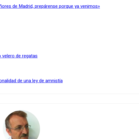
ñores de Madrid, prepárense porque ya venimos»
 velero de regatas
onalidad de una ley de amnistía