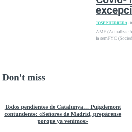
excepci
JOSEP HERRERA
-
0
AMF (Actualización
la semFYC (Socieda
Don't miss
Todos pendientes de Catalunya… Puigdemont
contundente: «Señores de Madrid, prepárense
porque ya venimos»