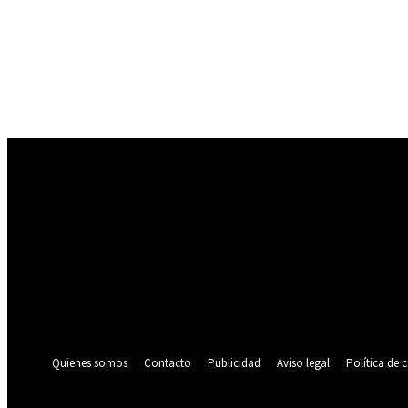
Registrarse
¡Bienvenido! Ingresa en tu cuenta
tu nombre de usuario
tu contraseña
¿Olvidaste tu contraseña? consigue ayuda
Política de privacidad
Recuperación de contraseña
Recupera tu contraseña
tu correo electrónico
Se te ha enviado una contraseña por correo electrónico.
Quienes somos
Contacto
Publicidad
Aviso legal
Política de 