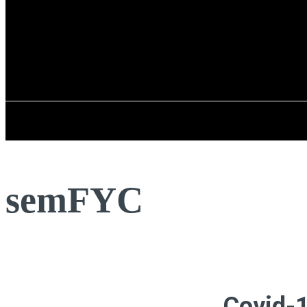
Registrarse / Unirse
sábado, 08 de ag
PENÍNSULA IBÉRICA
semFYC
Covid-1