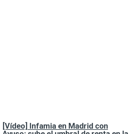
[Vídeo] Infamia en Madrid con
Ayuso: sube el umbral de renta en la