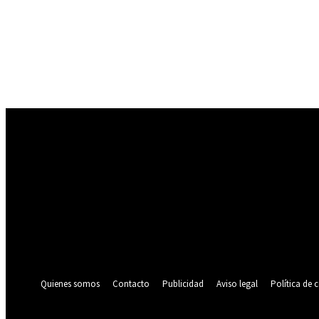
Registrarse
¡Bienvenido! Ingresa en tu cuenta
tu nombre de usuario
tu contraseña
¿Olvidaste tu contraseña? consigue ayuda
Política de privacidad
Recuperación de contraseña
Recupera tu contraseña
tu correo electrónico
Se te ha enviado una contraseña por correo electrónico.
Quienes somos
Contacto
Publicidad
Aviso legal
Política de 