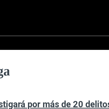
osto del 2026
OPINIÓN
INTERNACIONAL
REPORTAJES
ENTR
ga
stigará por más de 20 delito