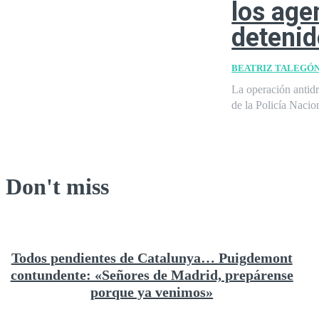
los age
detenid
BEATRIZ TALEGÓ
La operación antidr
de la Policía Nacio
Don't miss
Todos pendientes de Catalunya… Puigdemont
contundente: «Señores de Madrid, prepárense
porque ya venimos»