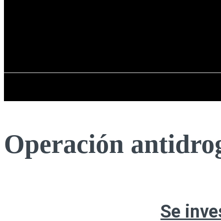
Registrarse / Unirse
viernes, 07 de ag
PENÍNSULA IBÉRICA
Operación antidro
Se inve