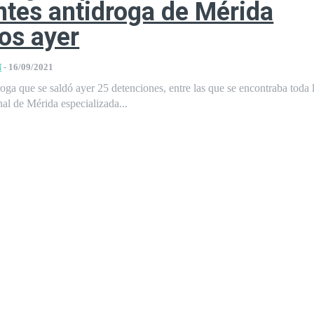
ntes antidroga de Mérida
os ayer
N
-
16/09/2021
oga que se saldó ayer 25 detenciones, entre las que se encontraba toda 
nal de Mérida especializada...