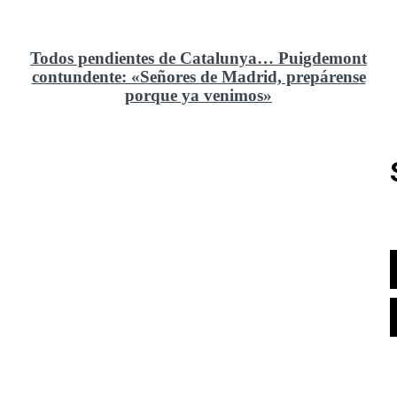
Todos pendientes de Catalunya… Puigdemont
contundente: «Señores de Madrid, prepárense
porque ya venimos»
Rusia y el cambio geoestratégico en África
El ministerio de Defensa no ha querido comprar al
Rey un nuevo velero de regatas