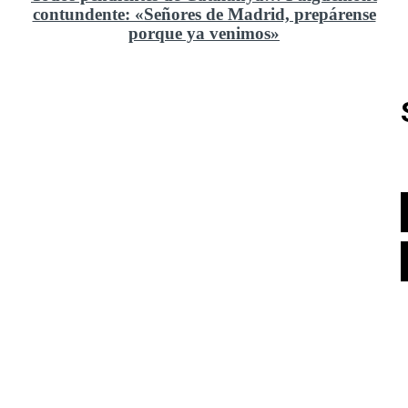
contundente: «Señores de Madrid, prepárense
porque ya venimos»
Rusia y el cambio geoestratégico en África
El ministerio de Defensa no ha querido comprar al
Rey un nuevo velero de regatas