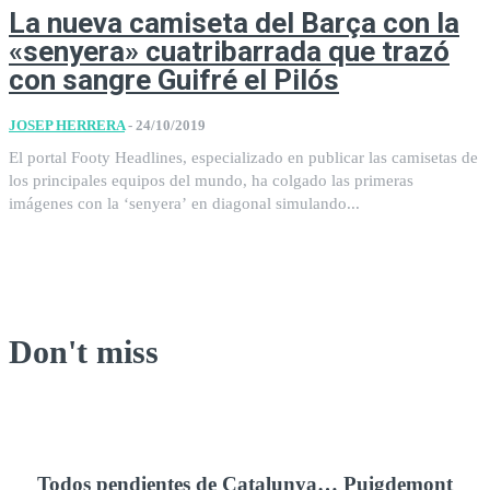
La nueva camiseta del Barça con la
«senyera» cuatribarrada que trazó
con sangre Guifré el Pilós
JOSEP HERRERA
-
24/10/2019
El portal Footy Headlines, especializado en publicar las camisetas de
los principales equipos del mundo, ha colgado las primeras
imágenes con la ‘senyera’ en diagonal simulando...
Don't miss
Todos pendientes de Catalunya… Puigdemont