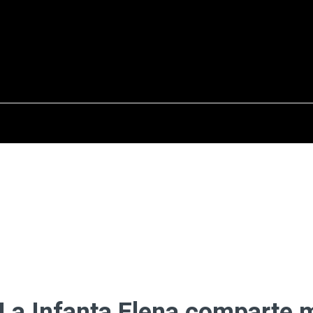
osto del 2026
OPINIÓN
INTERNACIONAL
REPORTAJES
ENTR
 La Infanta Elena comparte