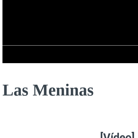
Registrarse / Unirse
viernes, 07 de ag
PENÍNSULA IBÉRICA
Las Meninas
[Vídeo]