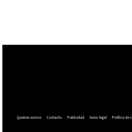
Registrarse
¡Bienvenido! Ingresa en tu cuenta
tu nombre de usuario
tu contraseña
¿Olvidaste tu contraseña? consigue ayuda
Política de privacidad
Recuperación de contraseña
Recupera tu contraseña
tu correo electrónico
Se te ha enviado una contraseña por correo electrónico.
Quienes somos
Contacto
Publicidad
Aviso legal
Política de 