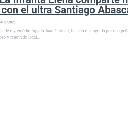
n con el ultra Santiago Abasc
4/11/2021
ija de rey emérito fugado Juan Carlos I, ha sido distinguida por una peñ
oso y renovado local...