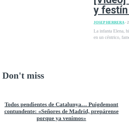
y festí
JOSEP HERRERA
-
2
La infanta Elena, h
en un céntrico, fam
Don't miss
Todos pendientes de Catalunya… Puigdemont
contundente: «Señores de Madrid, prepárense
porque ya venimos»