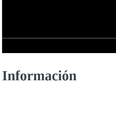
Registrarse / Unirse
domingo, 09 de ag
PENÍNSULA IBÉRICA
Información