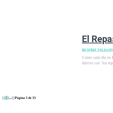
El Repa
BEATRIZ TALEGÓ
Como cada día en E
directo con "los re
1
2
3
4
...
33
Página 3 de 33