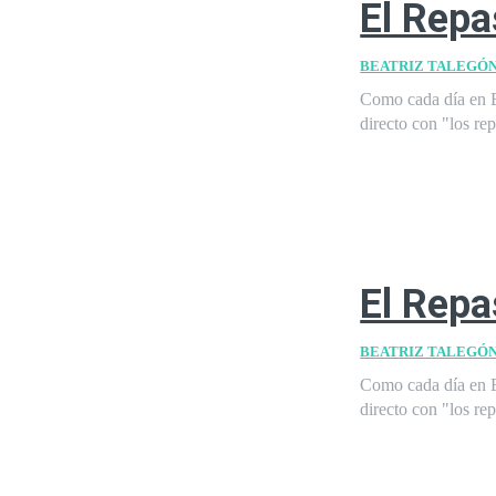
El Repa
BEATRIZ TALEGÓ
Como cada día en E
directo con "los re
El Repa
BEATRIZ TALEGÓ
Como cada día en E
directo con "los re