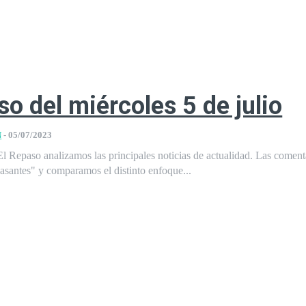
so del miércoles 5 de julio
N
-
05/07/2023
l Repaso analizamos las principales noticias de actualidad. Las comen
pasantes" y comparamos el distinto enfoque...