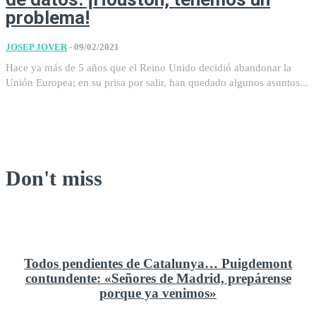
problema!
JOSEP JOVER
-
09/02/2021
Hace ya más de 5 años que el Reino Unido decidió abandonar la
Unión Europea; en su prisa por salir, han quedado algunos asuntos...
Don't miss
Todos pendientes de Catalunya… Puigdemont
contundente: «Señores de Madrid, prepárense
porque ya venimos»