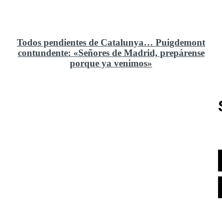
Todos pendientes de Catalunya… Puigdemont
contundente: «Señores de Madrid, prepárense
porque ya venimos»
Rusia y el cambio geoestratégico en África
El ministerio de Defensa no ha querido comprar al
Rey un nuevo velero de regatas