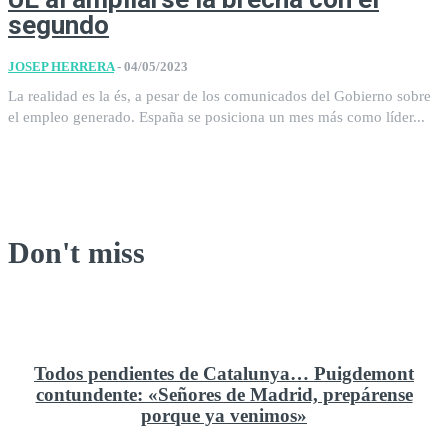
segundo
JOSEP HERRERA
-
04/05/2023
La realidad es la és, a pesar de los comunicados del Gobierno sobre
el empleo generado. España se posiciona un mes más como líder...
Don't miss
Todos pendientes de Catalunya… Puigdemont
contundente: «Señores de Madrid, prepárense
porque ya venimos»