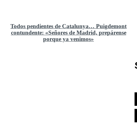
Todos pendientes de Catalunya… Puigdemont
contundente: «Señores de Madrid, prepárense
porque ya venimos»
Rusia y el cambio geoestratégico en África
El ministerio de Defensa no ha querido comprar al
Rey un nuevo velero de regatas