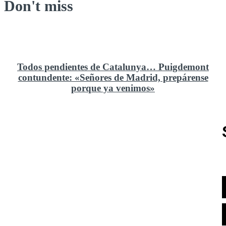
Don't miss
Todos pendientes de Catalunya… Puigdemont
contundente: «Señores de Madrid, prepárense
porque ya venimos»
Rusia y el cambio geoestratégico en África
El ministerio de Defensa no ha querido comprar al
Rey un nuevo velero de regatas